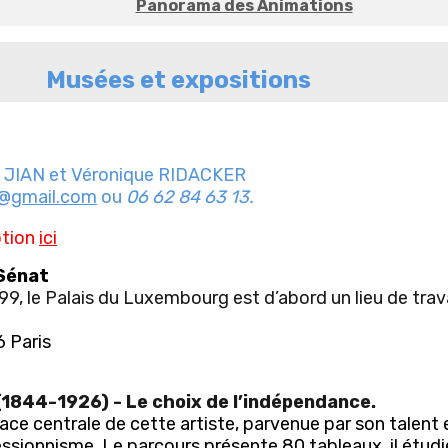
Panorama des Animations
Musées et expositions
e JIAN et Véronique RIDACKER
n@gmail.com
ou
06 62 84 63 13.
ption
ici
 Sénat
, le Palais du Luxembourg est d’abord un lieu de trava
6 Paris
1844-1926) - Le choix de l’indépendance.
lace centrale de cette artiste, parvenue par son talent
ressionnisme. Le parcours présente 80 tableaux, il étudi