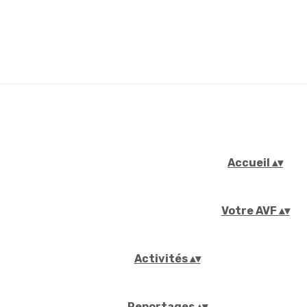
Accueil
▴
▾
Votre AVF
▴
▾
Activités
▴
▾
Reportages
▴
▾